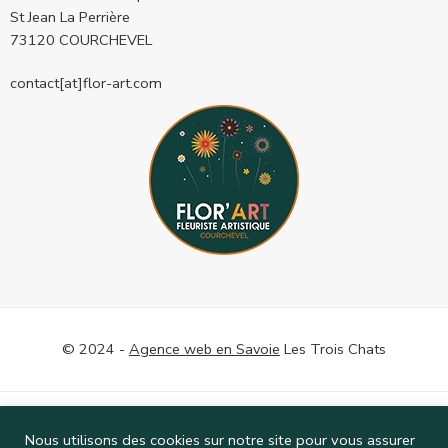
St Jean La Perrière
73120 COURCHEVEL
contact[at]flor-art.com
© 2024 -
Agence web en Savoie
Les Trois Chats
Service de livraison
Qui sommes-nous ?
Nos partenaires
Nous utilisons des cookies sur notre site pour vous assurer