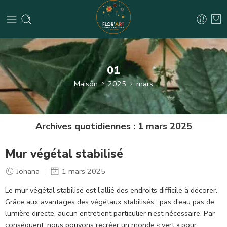
01
Maison
2025
mars
Archives quotidiennes :
1 mars 2025
Mur végétal stabilisé
Johana
1 mars 2025
Le mur végétal stabilisé est l’allié des endroits difficile à décorer.
Grâce aux avantages des végétaux stabilisés : pas d’eau pas de
lumière directe, aucun entretient particulier n’est nécessaire. Par
conséquent, nous pouvons recréer un monde « vert » pour