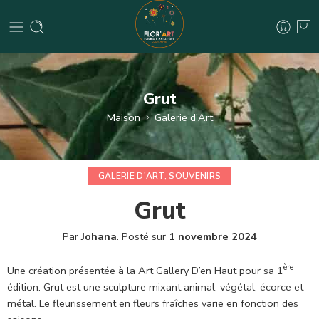
Grut
Maison
Galerie d'Art
GALERIE D'ART
,
SOUVENIRS
Grut
Par
Johana
.
Posté sur
1 novembre 2024
ère
Une création présentée à la Art Gallery D’en Haut pour sa 1
édition. Grut est une sculpture mixant animal, végétal, écorce et
métal. Le fleurissement en fleurs fraîches varie en fonction des